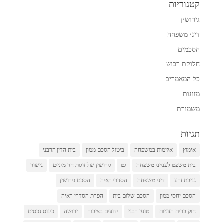
קטגוריות
גירושין
דיני משפחה
הסכמים
חלוקת רכוש
כל המאמרים
מזונות
משמורת
תגיות
אימוץ
אלימות במשפחה
ביטול הסכם ממון
בית הדין הרבני
בית משפט לענייני משפחה
גט
גירושין של זוגות חד מיניים
גישור
גניבת זרע
דיני משפחה
הסדרי ראיה
הסכם גירושין
הסכם יחסי ממון
הסכם שלום בית
הפרת הסדרי ראיה
חוק ברית הזוגיות
טוען רבני
ידועים בציבור
ירושה
כינוס נכסים