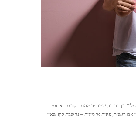
לי" בין בני זוג, שמגדיר מהם הקווים האדומים
 אם רגשית, פיזית או מינית – נחשבת לקו שאין