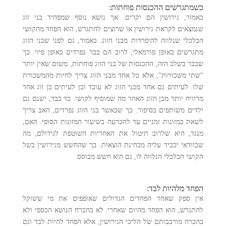
כשמתגרשים ההכנסות פוחתות:
כאמור, גירושין הם יקרים. אך נושא נוסף שמפחיד בני זוג
שנמצאים לקראת גירושין או שרוצים להתגרש, הוא הפחד מהקושי
הכלכלי שנלווה להיפרדות מבני הזוג. כאמור, גם לפני שבני הזוג
מתגרשים באופן פורמאלי, לרוב הם כבר נפרדים באופן פיזי. כך
שכבר בשלב הזה, ההכנסות של בני הזוג פוחתות, משום שאין יותר
"שתי משכורות", אלא כל אחד מבני הזוג צריך לחיות מהמשכורת
שלו. לעיתים גם אחד מבני הזוג לא עובד וכן לעיתים בן זוג אחד
מרוויח יותר מבן הזוג האחר מה שמוסיף לקושי. בד בבד, ישנם גם
ילדים משותפים בסיפור. כך שכאשר בני הזוג נפרדים, האב צריך
לשאת במזונות זמניים עד להכרעה בשיעור המזונות הסופי. האם,
מנגד, היא שלרוב תיטול את האחריות השוטפת לגידולם, מה
שבוודאי יכביד עליה מבחינת הוצאות. כך שהחשש מגירושין בשל
הקושי הכלכלי הנלווה לו, גם הוא חשש מבוסס.
הפחד מלהיות לבד:
אין ספק שאחד הפחדים הגדולים שאופפים את מי ששוקל
להתגרש, הוא הפחד מהיום שאחרי. לא בהכרח הנושא הכספי ולא
בהכרח מורכבותם של הליכי הגירושין, אלא הפחד להיות לבד וגם