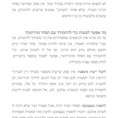
לא למצוא זוגיות טובה וראויה בעתיד ועוד. אין ספק שמדובר בפחד
הגיוני ושכיח, שלא אחת "משתק" אנשים שרוצים להתגרש, אך
נמנעים מלעשות כן בגין החשש.
מה אפשר לעשות כדי להתמודד עם הפחד מגירושין?
עד כה מנינו את הנושאים שמפחידים את מי ששוקל להתגרש. אך
נעיר שלמרות האמור, אין סיבה להיות פסימי. פחד תמיד קיים
וחשש מהלא נודע הוא הגיוני, אך אל לו לשתק אותנו. כדי
להתמודד עם הפחד מהגירושין, אפשר לפעול במספר מישורים.
להלן מספר עצות מועילות:
לקבל ייעוץ משפטי:
אין ספק שייעוץ משפטי מעורך דין לענייניי
גירושין יכול לעשות לכם סדר רב בכל הנוגע להליך הגירושין וכן
להעניק לכם מידע רב לגבי טיב ואופי ההליך. כל אלו, עשויים
להפחית את הפחד המוצדק שלכם. לכן, אל תהססו לפנות לייעוץ
מקצועי בנושא.
להאמין בעצמכם:
הפחד תמיד יהיה, אבל כאמור רצוי שלא לתת לו
לשתק אתכם. תזכרו להאמין בעצמכם ולהבין מהי המטרה האמתית
של הגירושין. המטרה היא לפתוח דף חדש ולהקנות לכם אפיק אחר