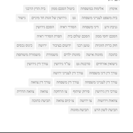
אימוץ
אלימות במשפחה
ביטול הסכם ממון
בית הדין הרבני
בית משפט לענייני משפחה
גט
גירושין של זוגות חד מיניים
גישור
גניבת זרע
דיני משפחה
הסדרי ראיה
הסכם גירושין
הסכם יחסי ממון
הסכם שלום בית
הפרת הסדרי ראיה
חוק ברית הזוגיות
טוען רבני
ידועים בציבור
ירושה
כינוס נכסים
כתובה
מזונות אישה
מזונות ילדים
משמורת
משמורת משותפת
נישואין אזרחיים
סרבנות גט
עו"ד גירושין
עורך דין גירושין
עורך דין דיני משפחה
עורך דין לענייני ירושה
עורך דין לענייני משפחה
עורך דין משפחה
עורך דין צוואה
עורכי דין גירושין
פירוק שיתוף
צו הרחקה
צוואה
צוואה הדדית
צוואות וירושות
צו ירושה
צו קיום צוואה
תביעת כתובה
תביעת לשון הרע
תביעת מזונות