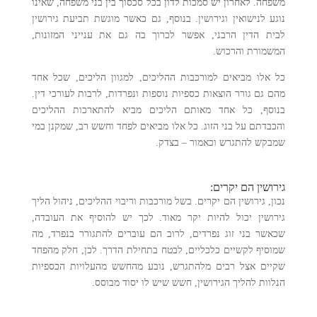
משפחה. לאחרון יש סמכות לדון בכל סכסוך בין בני משפחה, שאינו
נוגע לנישואין וגירושין. בנוסף, גם כאשר מוגשת תביעת גירושין
לבית הדין הרבני, אפשר לכרוך בה גם את ענייני המזונות,
המשמורת והרכוש.
כל אלו מביאים למורכבות ההליכים, למגוון הליכים, שכל אחד
מהם גם גורר הוצאות כספיות נוספות ונפרדות, לרבות לעורכי דין.
בנוסף, כל אחד מאותם הליכים מביא להתארכות ההליכים
והכבדתם על בני הזוג. כל אלו מביאים לפחד וחשש רב, שמקנן במי
שמבקש להתגרש וכאמור – בצדק.
גירושין הם יקרים:
נכון, גירושין הם יקרים. בשל מורכבות וריבוי ההליכים, ניהול הליך
גירושין יכול להיות יקר מאוד. לכך יש להוסיף את העובדה,
שכאשר בני זוג נפרדים, לרוב הם עוברים להתגורר בנפרד, מה
שמוסיף לקשיים כלכליים, לבטח בתחילת הדרך. לכן, חלק מהפחד
שקיים אצל רבים מלהתגרש, נובע מהחשש מהעלויות הכספיות
הנלוות להליך הגירושין, חשש שיש לו יסוד מבוסס.