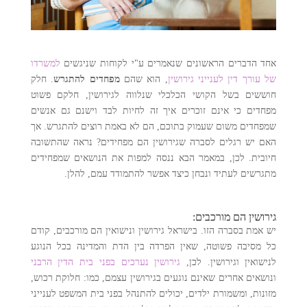
אחד הדברים הראשונים שנאמרים ע"י לקוחות שניגשים
למשרדו
של עורך דין לענייני גירושין
, הוא שהם
מפחדים להתגרש
. חלק
חוששים בשל הקושי הכלכלי שנלווה לגירושין, חלקם פשוט
מפחדים כי אינם זוכרים איך זה לחיות לבד וישנם גם אנשים
שמפחדים משום שעמוק בתוכם, הם לא באמת רוצים להתגרש. אך
האם יש רגלים לסברה שגירושין הם מפחידים? נראה שהתשובה
חיובית. לכן, במאמר הבא ננסה למפות את הנושאים שמפחידים
מתגרשים לעתיד ונבחן כיצד אפשר להתמודד עמם, להלן.
גירושין הם מורכבים:
יש אמת בסברה הזו. בישראל גירושין ונישואין הם מורכבים, קודם
כל מסיבה פשוטה, שאין הפרדה בין הדת והמדינה בכל הנוגע
לנישואין וגירושין. לכן,
גירושין נערכים בפני בית הדין הרבני
ונושאים אחרים שאינם נוגעים בגירושין עצמם, כמו: חלוקת רכוש,
מזונות, ומשמורת ילדים, יכולים להתנהל בפני בית המשפט לענייני