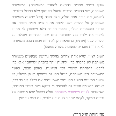
שוטף בימים אחרים בהתאם להסדר המשמורת). במשמורת
משותפת, שני ההורים חייבים לפעול בשיתוף מלא בגידול הילדים.
לדוגמא, אם הורה אחד חולה, חלה חובה (ככל שישנה משמורת
משותפת) על ההורה השני לקחת את הילדים מבית הספר. אם
מדובר במשמורת רגילה, כאמור ההורה הלא משמורן לא מחויב
לאסוף את ילדיו ככל שמדובר ביום שבו האחריות מוטלת על
ההורה השני (ויודגש, הדוגמאות הן לאחריות מכוח הסכם משמורת,
לא אחריות מוסרית שמצופה מהורה ממוצע).
חשוב לציין, שלא אחת צדדים בהליך גירושין מבקשים משמורת
משותפת לא בהכרח כדי "ליהנות יותר בחברת ילדיהם" אלא כדי
להביא להפחתת שיעור דמי המזונות. באופן טבעי, כאשר
המשמורת היא משותפת, הנטל הוא גם משותף באופן מוחלט, אז
שיעור המזונות המוטל הוא נמוך משמעותית אם בכלל. אך בד בבד,
באותה הנשימה חשוב גם להבהיר כי דווקא כיום בעידן המודרני,
האפשרות
לקיים משמורת משותפת
עולה כפועל יוצא מרצונם של
גברים בעיקר, לקחת יותר חלק בגידול ילדים, גם בעת גירושין.
מהי חזקת הגיל הרך?