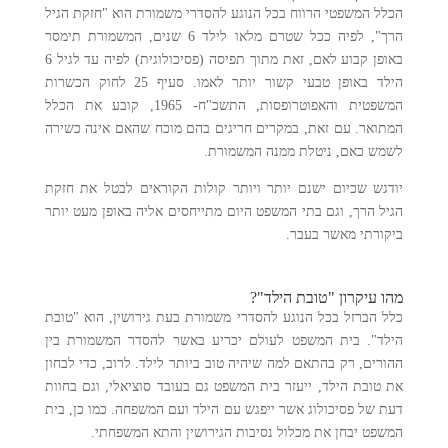
הכלל המשפטי הרווח בכל הנוגע להסדרי משמורת הוא "חזקת הגיל
הרך", לפיה ככל שטרם מלאו לילד 6 שנים, המשמורת תימסר
באופן קבוע לאם, זאת מתוך תפיסה (פסיכולוגית) לפיה עד לגיל 6
הילד באופן טבעי קשור יותר לאמו. סעיף 25 לחוק הכשרות
המשפטית והאפוטרופסות, התשכ"ח- 1965, קובע את הכלל
המתואר. עם זאת, במקרים חריגים בהם מוכח שהאם אינה כשירה
לשמש כאם, ניטלת ממנה המשמורת.
יודגש שכיום ישנם יותר ויותר קולות הקוראים לבטל את חזקת
הגיל הרך, וגם בתי המשפט היום מתייחסים אליה באופן מעט יותר
ביקורתי מאשר בעבר.
מהו עיקרון "טובת הילד"?
כלל הברזל בכל הנוגע להסדרי משמורת בעת גירושין, הוא "טובת
הילד". בית המשפט לעולם יכריע באשר להסדר המשמורת בין
ההורים, רק בהתאם למה שיהיה טוב ביותר לילד. לרוב, כדי לבחון
את טובת הילד, ייעזר בית המשפט גם בעובד סוציאלי, וגם בחוות
דעת של פסיכולוג אשר ייפגש עם הילד ועם המשפחה. כמו כן, בית
המשפט יבחן את מכלול נסיבות הגירושין והתא המשפחתי.