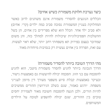
כיצד נערכת חלוקת משמורת כשיש אחים?
הכללים הנוגעים להסדרי משמורת אינם משתנים לרוב כאשר
המחלוקת בעניין המשמורת נסובה סביב כמה ילדים (קרי: אחים)
ולא סביב ילד אחד. הכלל הוא שלא מפרידים בין אחים, הן בשל
ההשלכות הפסיכולוגיות שיכולות להיות למהלך כזה, והן משום
שמדובר בעצם בפירוק תא משפחתי רחב יותר, שלא ראוי לעשות.
עם זאת, הפרדה בין אחים נעשית רק בנסיבות מיוחדות מאוד.
מהי הדרך הטובה ביותר להסדיר משמורת?
הדרך הנכונה ביותר להגיע להסדר משמורת מיטבי, הוא להגיע
להסכמה עם בני הזוג. הסכמה יכולה להיעשות גם באמצעות גישור,
ובעיקר באמצעות קבלת סיוע משפטי מעורך דין מיומן לענייני
משפחה. יודגש כאמור, שגם בשלב הגירושין ההורים ממשיכים
להיות הורים, ולכן הגעה להסכמה חשובה מאוד לשמירת יחסים
טובים בין ההורים, שגם יכולה להשפיע לטובה על הילדים
המשותפים.