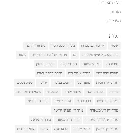
כל המאמרים
מזונות
משמורת
תגיות
אימוץ
אלימות במשפחה
ביטול הסכם ממון
בית הדין הרבני
בית משפט לענייני משפחה
גט
גירושין של זוגות חד מיניים
גישור
גניבת זרע
דיני משפחה
הסדרי ראיה
הסכם גירושין
הסכם יחסי ממון
הסכם שלום בית
הפרת הסדרי ראיה
חוק ברית הזוגיות
טוען רבני
ידועים בציבור
ירושה
כינוס נכסים
כתובה
מזונות אישה
מזונות ילדים
משמורת
משמורת משותפת
נישואין אזרחיים
סרבנות גט
עו"ד גירושין
עורך דין גירושין
עורך דין דיני משפחה
עורך דין לענייני ירושה
עורך דין לענייני משפחה
עורך דין משפחה
עורך דין צוואה
עורכי דין גירושין
פירוק שיתוף
צו הרחקה
צוואה
צוואה הדדית