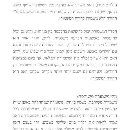
הילדים יגורו, והוא אשר יישא בעיקר נטל הטיפול השוטף בהם.
בנוסף, יש גם לקבוע מה יהיה שיעור דמי המזונות שישולמו ע"י
ההורה הלא משמורן להורה המשמורן.
הסדר המשמורת יכול להיעשות בהסכמה בין בני הזוג, והוא גם יכול
להיעשות באמצעות הכרעה משפטית. לרוב, הורה אחד הוא
שמטפל בילדים במהלך השבוע, כאשר ההורה הלא משמורן נמצא
עם הילדים באמצע השבוע בזמן קבוע ובכל סוף שבוע שני. לרוב
האם היא אשר מקבלת את המשמורת המלאה, אך כיום במציאות
המודרנית, רבים הם המקרים שבהם נקבעת משמורת משותפת בין
ההורים, ולעיתים גם ישנם יותר ויותר מקרים שבהם האב הוא
ההורה המשמורן.
מהי משמורת משותפת?
משמורת משותפת, כשמה כן היא, משומרת שמתחלקת באופן שווה
לחלוטין בין בני הזוג. להבדיל ממשמורת רגילה, שבמסגרתה לכל
הורה אחריות מוגדרת (לדוגמא: במשמורת רגילה שבמסגרתה האב
אמור לראות את ילדיו ביום שלישי בשבוע, זהו בעצם הזמן
שהאחריות לטיפול בילדים מוטלת עליו בלבד, אין הוא חב בטיפול